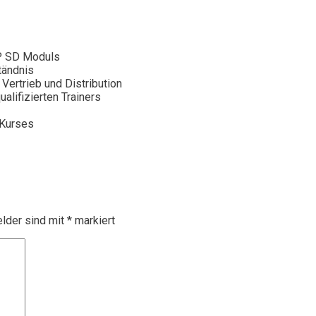
P SD Moduls
tändnis
Vertrieb und Distribution
alifizierten Trainers
 Kurses
elder sind mit
*
markiert