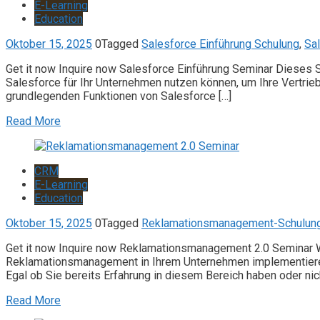
E-Learning
Education
Oktober 15, 2025
0
Tagged
Salesforce Einführung Schulung
,
Sa
Get it now Inquire now Salesforce Einführung Seminar Dieses S
Salesforce für Ihr Unternehmen nutzen können, um Ihre Vertri
grundlegenden Funktionen von Salesforce […]
Read More
CRM
E-Learning
Education
Oktober 15, 2025
0
Tagged
Reklamationsmanagement-Schulun
Get it now Inquire now Reklamationsmanagement 2.0 Seminar 
Reklamationsmanagement in Ihrem Unternehmen implementieren 
Egal ob Sie bereits Erfahrung in diesem Bereich haben oder nich
Read More