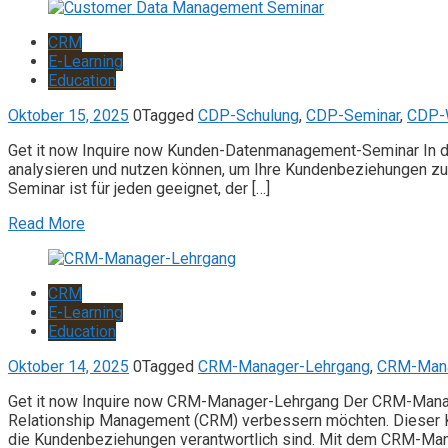
CRM
E-Learning
Education
Oktober 15, 2025
0
Tagged
CDP-Schulung
,
CDP-Seminar
,
CDP-W
Get it now Inquire now Kunden-Datenmanagement-Seminar In d
analysieren und nutzen können, um Ihre Kundenbeziehungen zu 
Seminar ist für jeden geeignet, der […]
Read More
CRM
E-Learning
Education
Oktober 14, 2025
0
Tagged
CRM-Manager-Lehrgang
,
CRM-Mana
Get it now Inquire now CRM-Manager-Lehrgang Der CRM-Manager
Relationship Management (CRM) verbessern möchten. Dieser Kurs 
die Kundenbeziehungen verantwortlich sind. Mit dem CRM-Man