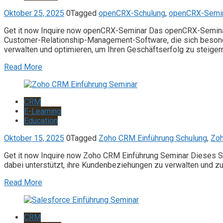
Oktober 25, 2025
0
Tagged
openCRX-Schulung
,
openCRX-Semi
Get it now Inquire now openCRX-Seminar Das openCRX-Seminar 
Customer-Relationship-Management-Software, die sich besonde
verwalten und optimieren, um Ihren Geschäftserfolg zu steigern
Read More
CRM
E-Learning
Education
Oktober 15, 2025
0
Tagged
Zoho CRM Einführung Schulung
,
Zoh
Get it now Inquire now Zoho CRM Einführung Seminar Dieses Se
dabei unterstützt, ihre Kundenbeziehungen zu verwalten und zu
Read More
CRM