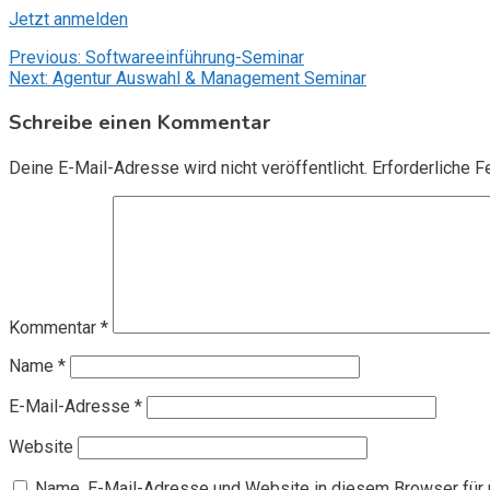
Jetzt anmelden
Beitragsnavigation
Previous:
Softwareeinführung-Seminar
Next:
Agentur Auswahl & Management Seminar
Schreibe einen Kommentar
Deine E-Mail-Adresse wird nicht veröffentlicht.
Erforderliche F
Kommentar
*
Name
*
E-Mail-Adresse
*
Website
Name, E-Mail-Adresse und Website in diesem Browser für