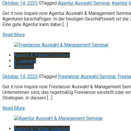
Oktober 14, 2025
0
Tagged
Agentur Auswahl Seminar
,
Agentur 
Get it now Inquire now Agentur Auswahl & Management Seminar
Agenturen beschäftigen. In der heutigen Geschäftswelt ist di
Eine gute Agentur kann dabei […]
Read More
Agency & Partner Selection
E-Learning
Education
Oktober 14, 2025
0
Tagged
Freelancer Auswahl Seminar
,
Freel
Get it now Inquire now Freelancer Auswahl & Management Semina
Unternehmen sind, das regelmäßig Freelancer einstellt oder ei
Strategien. In diesem […]
Read More
Agency & Partner Selection