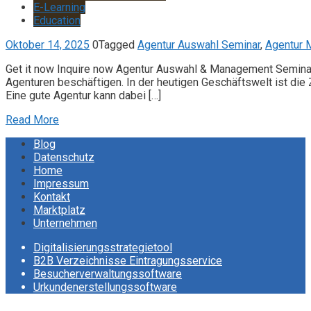
E-Learning
Education
Oktober 14, 2025
0
Tagged
Agentur Auswahl Seminar
,
Agentur 
Get it now Inquire now Agentur Auswahl & Management Seminar
Agenturen beschäftigen. In der heutigen Geschäftswelt ist di
Eine gute Agentur kann dabei […]
Read More
Blog
Datenschutz
Home
Impressum
Kontakt
Marktplatz
Unternehmen
Digitalisierungsstrategietool
B2B Verzeichnisse Eintragungsservice
Besucherverwaltungssoftware
Urkundenerstellungssoftware