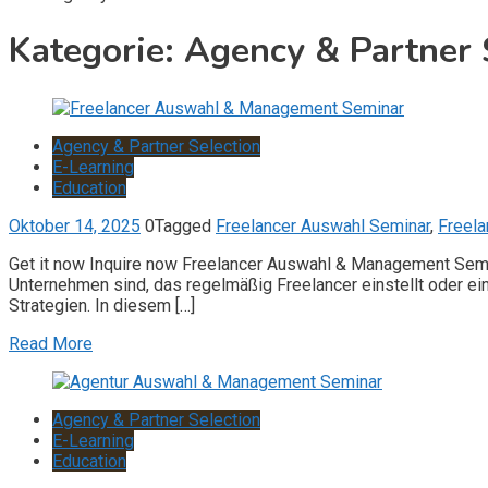
Kategorie:
Agency & Partner 
Agency & Partner Selection
E-Learning
Education
Oktober 14, 2025
0
Tagged
Freelancer Auswahl Seminar
,
Freel
Get it now Inquire now Freelancer Auswahl & Management Semina
Unternehmen sind, das regelmäßig Freelancer einstellt oder ei
Strategien. In diesem […]
Read More
Agency & Partner Selection
E-Learning
Education