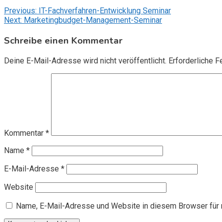
Beitragsnavigation
Previous:
IT-Fachverfahren-Entwicklung Seminar
Next:
Marketingbudget-Management-Seminar
Schreibe einen Kommentar
Deine E-Mail-Adresse wird nicht veröffentlicht.
Erforderliche F
Kommentar
*
Name
*
E-Mail-Adresse
*
Website
Name, E-Mail-Adresse und Website in diesem Browser für