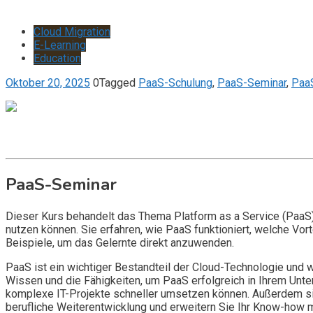
Cloud Migration
E-Learning
Education
Oktober 20, 2025
0
Tagged
PaaS-Schulung
,
PaaS-Seminar
,
Paa
Get it now
Inquire now
PaaS-Seminar
Dieser Kurs behandelt das Thema Platform as a Service (PaaS).
nutzen können. Sie erfahren, wie PaaS funktioniert, welche Vor
Beispiele, um das Gelernte direkt anzuwenden.
PaaS ist ein wichtiger Bestandteil der Cloud-Technologie und 
Wissen und die Fähigkeiten, um PaaS erfolgreich in Ihrem Unte
komplexe IT-Projekte schneller umsetzen können. Außerdem sind
berufliche Weiterentwicklung und erweitern Sie Ihr Know-how 