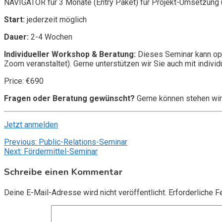
NAVIGATOR für 3 Monate (Entry Paket) für Projekt-Umsetzung u
Start:
jederzeit möglich
Dauer:
2-4 Wochen
Individueller Workshop & Beratung:
Dieses Seminar kann opt
Zoom veranstaltet). Gerne unterstützen wir Sie auch mit individ
Price: €690
Fragen oder Beratung gewünscht?
Gerne können stehen wir
Jetzt anmelden
Beitragsnavigation
Previous:
Public-Relations-Seminar
Next:
Fördermittel-Seminar
Schreibe einen Kommentar
Deine E-Mail-Adresse wird nicht veröffentlicht.
Erforderliche F