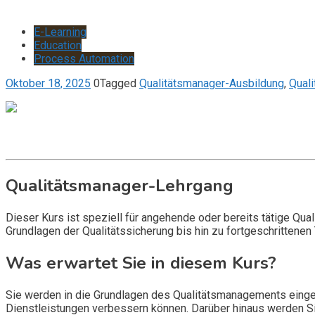
E-Learning
Education
Process Automation
Oktober 18, 2025
0
Tagged
Qualitätsmanager-Ausbildung
,
Qual
Get it now
Inquire now
Qualitätsmanager-Lehrgang
Dieser Kurs ist speziell für angehende oder bereits tätige Qual
Grundlagen der Qualitätssicherung bis hin zu fortgeschritten
Was erwartet Sie in diesem Kurs?
Sie werden in die Grundlagen des Qualitätsmanagements eingefü
Dienstleistungen verbessern können. Darüber hinaus werden Si