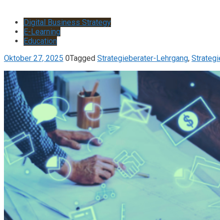
Digital Business Strategy
E-Learning
Education
Oktober 27, 2025
0
Tagged
Strategieberater-Lehrgang
,
Strategi