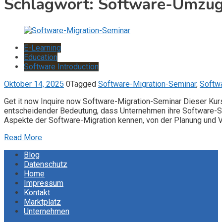
Schlagwort:
Software-Umzug
E-Learning
Education
Software Introduction
Oktober 14, 2025
0
Tagged
Software-Migration-Seminar
,
Softwa
Get it now Inquire now Software-Migration-Seminar Dieser Kurs
entscheidender Bedeutung, dass Unternehmen ihre Software-Sys
Aspekte der Software-Migration kennen, von der Planung und V
Read More
Blog
Datenschutz
Home
Impressum
Kontakt
Marktplatz
Unternehmen