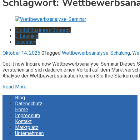
Schlagwort:
Wettbewerbsana
Digital Business Strategy
E-Learning
Education
Oktober 14, 2025
0
Tagged
Wettbewerbsanalyse-Schulung
,
Wet
Get it now Inquire now Wettbewerbsanalyse-Seminar Dieses Se
verstehen und sich dadurch einen Vorteil auf dem Markt versch
Analyse der Wettbewerbssituation können Sie Ihre Stärken un
Read More
Blog
Datenschutz
Home
Impressum
Kontakt
Marktplatz
Unternehmen