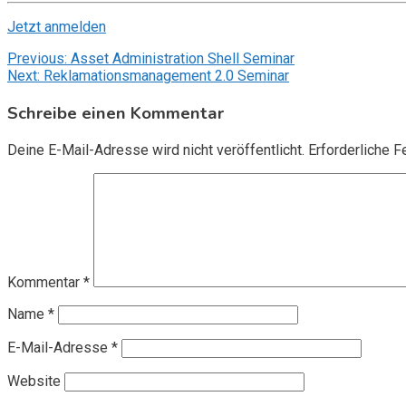
Jetzt anmelden
Beitragsnavigation
Previous:
Asset Administration Shell Seminar
Next:
Reklamationsmanagement 2.0 Seminar
Schreibe einen Kommentar
Deine E-Mail-Adresse wird nicht veröffentlicht.
Erforderliche F
Kommentar
*
Name
*
E-Mail-Adresse
*
Website