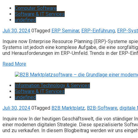
Computer Software
Software & IT Services
undefined
Juli 30, 2024
0
Tagged
ERP Seminar
,
ERP-Einführung
,
ERP-Sys
Inquire now Enterprise Resource Planning (ERP)-Systeme spie
Systems ist jedoch eine komplexe Aufgabe, die eine sorgfältig
und Herausforderungen im ERP-Umfeld. Trends in der ERP-Einf
Read More
Information Technology & Services
Software & IT Services
undefined
Juli 30, 2024
0
Tagged
B2B Marktplatz
,
B2B-Software
,
digitale
Inquire now In der heutigen Geschäftswelt, die von ständiger I
einer modernen digitalen Strategie. Diese spezialisierte Softw
und zu verkaufen. In diesem Blogbeitrag werden wir uns eingeh